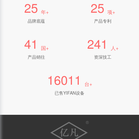
27
27
年+
项+
品牌底蕴
产品专利
44
264
国+
人+
产品销往
资深技工
17574
台+
已售YIFAN设备