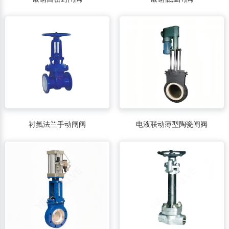
衬氟法兰手动闸阀
电液联动薄型陶瓷闸阀