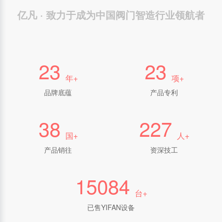
亿凡 · 致力于成为中国阀门智造行业领航者
25
25
年+
项+
品牌底蕴
产品专利
41
246
国+
人+
产品销往
资深技工
16338
台+
已售YIFAN设备